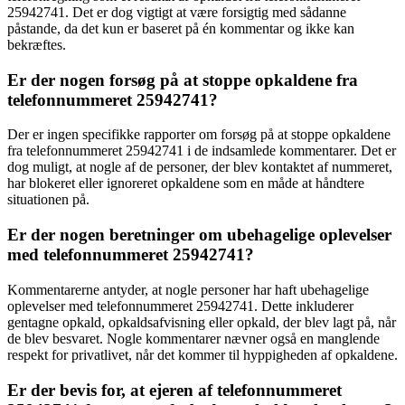
25942741. Det er dog vigtigt at være forsigtig med sådanne
påstande, da det kun er baseret på én kommentar og ikke kan
bekræftes.
Er der nogen forsøg på at stoppe opkaldene fra
telefonnummeret 25942741?
Der er ingen specifikke rapporter om forsøg på at stoppe opkaldene
fra telefonnummeret 25942741 i de indsamlede kommentarer. Det er
dog muligt, at nogle af de personer, der blev kontaktet af nummeret,
har blokeret eller ignoreret opkaldene som en måde at håndtere
situationen på.
Er der nogen beretninger om ubehagelige oplevelser
med telefonnummeret 25942741?
Kommentarerne antyder, at nogle personer har haft ubehagelige
oplevelser med telefonnummeret 25942741. Dette inkluderer
gentagne opkald, opkaldsafvisning eller opkald, der blev lagt på, når
de blev besvaret. Nogle kommentarer nævner også en manglende
respekt for privatlivet, når det kommer til hyppigheden af opkaldene.
Er der bevis for, at ejeren af telefonnummeret