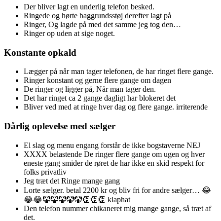
Der bliver lagt en underlig telefon besked.
Ringede og hørte baggrundsstøj derefter lagt på
Ringer, Og lagde på med det samme jeg tog den…
Ringer op uden at sige noget.
Konstante opkald
Lægger på når man tager telefonen, de har ringet flere gange.
Ringer konstant og gerne flere gange om dagen
De ringer og ligger på, Når man tager den.
Det har ringet ca 2 gange dagligt har blokeret det
Bliver ved med at ringe hver dag og flere gange. irriterende
Dårlig oplevelse med sælger
El slag og menu engang forstår de ikke bogstaverne NEJ
XXXX belastende De ringer flere gange om ugen og hver
eneste gang smider de røret de har ikke en skid respekt for
folks privatliv
Jeg træt det Ringe mange gang
Lorte sælger. betal 2200 kr og bliv fri for andre sælger… 😂
😂😂🤡🤡🤡🤡🤡👏👏👏 klaphat
Den telefon nummer chikaneret mig mange gange, så træt af
det.