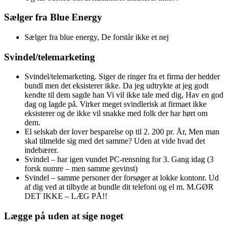
Sælger fra Blue Energy
Sælger fra blue energy, De forstår ikke et nej
Svindel/telemarketing
Svindel/telemarketing. Siger de ringer fra et firma der hedder
bundl men det eksisterer ikke. Da jeg udtrykte at jeg godt
kendte til dem sagde han Vi vil ikke tale med dig, Hav en god
dag og lagde på. Virker meget svindlerisk at firmaet ikke
eksisterer og de ikke vil snakke med folk der har hørt om
dem.
El selskab der lover besparelse op til 2. 200 pr. År, Men man
skal tilmelde sig med det samme? Uden at vide hvad det
indebærer.
Svindel – har igen vundet PC-rensning for 3. Gang idag (3
forsk numre – men samme gevinst)
Svindel – samme personer der forsøger at lokke kontonr. Ud
af dig ved at tilbyde at bundle dit telefoni og el m. M.GØR
DET IKKE – LÆG PÅ!!
Lægge på uden at sige noget