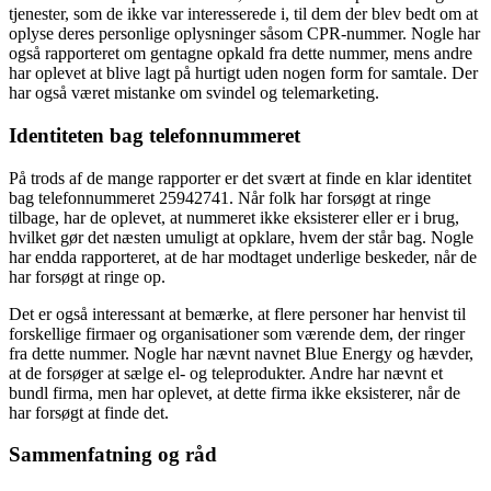
tjenester, som de ikke var interesserede i, til dem der blev bedt om at
oplyse deres personlige oplysninger såsom CPR-nummer. Nogle har
også rapporteret om gentagne opkald fra dette nummer, mens andre
har oplevet at blive lagt på hurtigt uden nogen form for samtale. Der
har også været mistanke om svindel og telemarketing.
Identiteten bag telefonnummeret
På trods af de mange rapporter er det svært at finde en klar identitet
bag telefonnummeret 25942741. Når folk har forsøgt at ringe
tilbage, har de oplevet, at nummeret ikke eksisterer eller er i brug,
hvilket gør det næsten umuligt at opklare, hvem der står bag. Nogle
har endda rapporteret, at de har modtaget underlige beskeder, når de
har forsøgt at ringe op.
Det er også interessant at bemærke, at flere personer har henvist til
forskellige firmaer og organisationer som værende dem, der ringer
fra dette nummer. Nogle har nævnt navnet Blue Energy og hævder,
at de forsøger at sælge el- og teleprodukter. Andre har nævnt et
bundl firma, men har oplevet, at dette firma ikke eksisterer, når de
har forsøgt at finde det.
Sammenfatning og råd