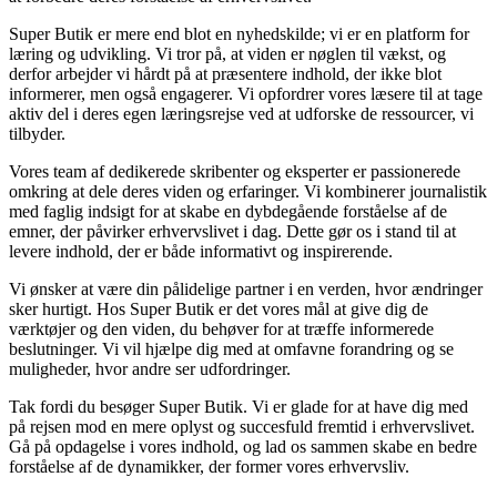
Super Butik er mere end blot en nyhedskilde; vi er en platform for
læring og udvikling. Vi tror på, at viden er nøglen til vækst, og
derfor arbejder vi hårdt på at præsentere indhold, der ikke blot
informerer, men også engagerer. Vi opfordrer vores læsere til at tage
aktiv del i deres egen læringsrejse ved at udforske de ressourcer, vi
tilbyder.
Vores team af dedikerede skribenter og eksperter er passionerede
omkring at dele deres viden og erfaringer. Vi kombinerer journalistik
med faglig indsigt for at skabe en dybdegående forståelse af de
emner, der påvirker erhvervslivet i dag. Dette gør os i stand til at
levere indhold, der er både informativt og inspirerende.
Vi ønsker at være din pålidelige partner i en verden, hvor ændringer
sker hurtigt. Hos Super Butik er det vores mål at give dig de
værktøjer og den viden, du behøver for at træffe informerede
beslutninger. Vi vil hjælpe dig med at omfavne forandring og se
muligheder, hvor andre ser udfordringer.
Tak fordi du besøger Super Butik. Vi er glade for at have dig med
på rejsen mod en mere oplyst og succesfuld fremtid i erhvervslivet.
Gå på opdagelse i vores indhold, og lad os sammen skabe en bedre
forståelse af de dynamikker, der former vores erhvervsliv.