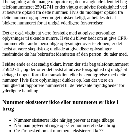
I betragtning af de mange rapporter og den manglende identitet bag
telefonnummeret 25942741 er det vigtigt at udvise forsigtighed ved
at besvare opkald fra dette nummer. Hvis du modtager opkald fra
dette nummer og oplever noget mistænkeligt, anbefales det at
blokere nummeret for at undgå yderligere forstyrrelser.
Det er også vigtigt at være forsigtig med at oplyse personlige
oplysninger til ukendte numre. Hvis du bliver bedt om at give CPR-
nummer eller andre personlige oplysninger over telefonen, er det
bedst at være skeptisk og undlade at give disse oplysninger,
medmindre du har bekræftet identiteten af ​​den person, du taler med.
I sidste ende er det stadig uklart, hvem der står bag telefonnummeret
25942741, og derfor er det bedst at udvise forsigtighed og undgå at
deltage i nogen form for transaktion eller bekendtgørelse med dette
nummer. Hvis flere oplysninger dukker op, kan det være en
mulighed at rapportere nummeret til de relevante myndigheder for
yderligere handling.
Nummer eksisterer ikke eller nummeret er ikke i
brug
Nummer eksisterer ikke når jeg prøver at ringe tilbage
Når man prøver at ringe op så er nummeret ikke i brug
Og får besked om at nummeret eksisterer ikke??