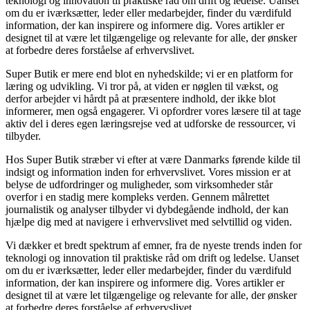
teknologi og innovation til praktiske råd om drift og ledelse. Uanset
om du er iværksætter, leder eller medarbejder, finder du værdifuld
information, der kan inspirere og informere dig. Vores artikler er
designet til at være let tilgængelige og relevante for alle, der ønsker
at forbedre deres forståelse af erhvervslivet.
Super Butik er mere end blot en nyhedskilde; vi er en platform for
læring og udvikling. Vi tror på, at viden er nøglen til vækst, og
derfor arbejder vi hårdt på at præsentere indhold, der ikke blot
informerer, men også engagerer. Vi opfordrer vores læsere til at tage
aktiv del i deres egen læringsrejse ved at udforske de ressourcer, vi
tilbyder.
Hos Super Butik stræber vi efter at være Danmarks førende kilde til
indsigt og information inden for erhvervslivet. Vores mission er at
belyse de udfordringer og muligheder, som virksomheder står
overfor i en stadig mere kompleks verden. Gennem målrettet
journalistik og analyser tilbyder vi dybdegående indhold, der kan
hjælpe dig med at navigere i erhvervslivet med selvtillid og viden.
Vi dækker et bredt spektrum af emner, fra de nyeste trends inden for
teknologi og innovation til praktiske råd om drift og ledelse. Uanset
om du er iværksætter, leder eller medarbejder, finder du værdifuld
information, der kan inspirere og informere dig. Vores artikler er
designet til at være let tilgængelige og relevante for alle, der ønsker
at forbedre deres forståelse af erhvervslivet.