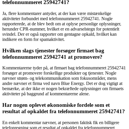
telefonnummeret 25942741?
Ja, flere kommentarer antyder, at der kan være mistænkelige
aktiviteter forbundet med telefonnummeret 25942741. Nogle
rapporterede, at de blev bedt om at oplyse personlige oplysninger,
herunder CPR-nummer, hvilket er en advarselstegn for potentielt
svindel. Der er også rapporter om gentagne opkald, hvilket kan
indikere en form for spamaktivitet.
Hvilken slags tjenester forsøger firmaet bag
telefonnummeret 25942741 at promovere?
Kommentarerne tyder på, at firmaet bag telefonnummeret 25942741
forsøger at promovere forskellige produkter og tjenester. Nogle
nævner strøm- og telekommunikation som fokusområder, mens
andre nævner et firma ved navn Blue Energy. Det er dog vigtigt at
bemærke, at der ikke er nogen bekræftede oplysninger om firmaets
aktiviteter på baggrund af kommentarerne alene.
Har nogen oplevet økonomiske fordele som et
resultat af opkaldet fra telefonnummeret 25942741?
En enkelt kommentar nævner, at personen faktisk fik en billigere
telefonregning som et resultat af opkaldet fra telefonnummeret