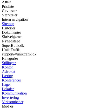
Aftale
Prisliste
Gevinster
Værktøjer
Intern navigation
Sitemap
Historier
Dokumenter
Skrivehjørne
Nyhedsfeed
SuperButik.dk
Unik Trafik
support@uniktrafik.dk
Kategorier
Stillinger
Kontor
Advokat
Læring
Konferencer
Lager
Lokaler
Kommunikation
Investering
Virksomheder
Mød os