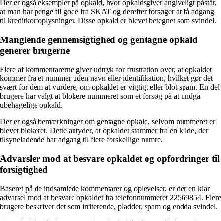
Der er også eksempler på opkald, hvor opkaldsgiver angiveligt påstår,
at man har penge til gode fra SKAT og derefter forsøger at få adgang
til kreditkortoplysninger. Disse opkald er blevet betegnet som svindel.
Manglende gennemsigtighed og gentagne opkald
generer brugerne
Flere af kommentarerne giver udtryk for frustration over, at opkaldet
kommer fra et nummer uden navn eller identifikation, hvilket gør det
svært for dem at vurdere, om opkaldet er vigtigt eller blot spam. En del
brugere har valgt at blokere nummeret som et forsøg på at undgå
ubehagelige opkald.
Der er også bemærkninger om gentagne opkald, selvom nummeret er
blevet blokeret. Dette antyder, at opkaldet stammer fra en kilde, der
tilsyneladende har adgang til flere forskellige numre.
Advarsler mod at besvare opkaldet og opfordringer til
forsigtighed
Baseret på de indsamlede kommentarer og oplevelser, er der en klar
advarsel mod at besvare opkaldet fra telefonnummeret 22569854. Flere
brugere beskriver det som irriterende, pladder, spam og endda svindel.