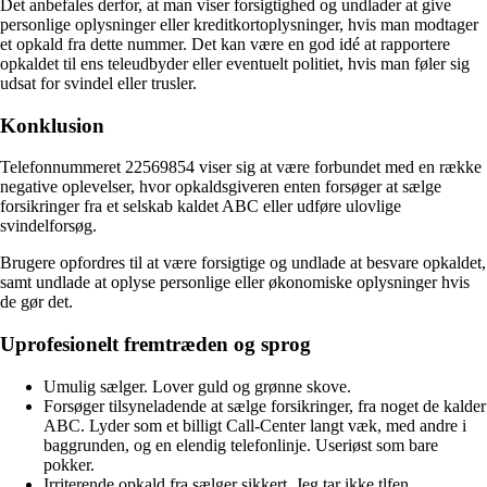
Det anbefales derfor, at man viser forsigtighed og undlader at give
personlige oplysninger eller kreditkortoplysninger, hvis man modtager
et opkald fra dette nummer. Det kan være en god idé at rapportere
opkaldet til ens teleudbyder eller eventuelt politiet, hvis man føler sig
udsat for svindel eller trusler.
Konklusion
Telefonnummeret 22569854 viser sig at være forbundet med en række
negative oplevelser, hvor opkaldsgiveren enten forsøger at sælge
forsikringer fra et selskab kaldet ABC eller udføre ulovlige
svindelforsøg.
Brugere opfordres til at være forsigtige og undlade at besvare opkaldet,
samt undlade at oplyse personlige eller økonomiske oplysninger hvis
de gør det.
Uprofesionelt fremtræden og sprog
Umulig sælger. Lover guld og grønne skove.
Forsøger tilsyneladende at sælge forsikringer, fra noget de kalder
ABC. Lyder som et billigt Call-Center langt væk, med andre i
baggrunden, og en elendig telefonlinje. Useriøst som bare
pokker.
Irriterende opkald fra sælger sikkert. Jeg tar ikke tlfen