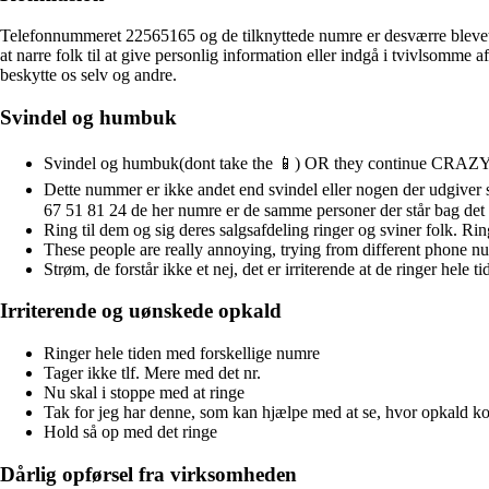
Telefonnummeret 22565165 og de tilknyttede numre er desværre blevet e
at narre folk til at give personlig information eller indgå i tvivlsomm
beskytte os selv og andre.
Svindel og humbuk
Svindel og humbuk(dont take the 📱) OR they continue C
Dette nummer er ikke andet end svindel eller nogen der udgive
67 51 81 24 de her numre er de samme personer der står bag de
Ring til dem og sig deres salgsafdeling ringer og sviner folk. Ri
These people are really annoying, trying from different phone num
Strøm, de forstår ikke et nej, det er irriterende at de ringer hele ti
Irriterende og uønskede opkald
Ringer hele tiden med forskellige numre
Tager ikke tlf. Mere med det nr.
Nu skal i stoppe med at ringe
Tak for jeg har denne, som kan hjælpe med at se, hvor opkald 
Hold så op med det ringe
Dårlig opførsel fra virksomheden