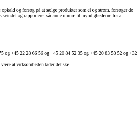
 opkald og forsøg på at sælge produkter som el og strøm, forsøger de
gs svindel og rapporterer sådanne numre til myndighederne for at
80 75 og +45 22 28 66 56 og +45 20 84 52 35 og +45 20 83 58 52 og +32
nu være at virksomheden lader det ske