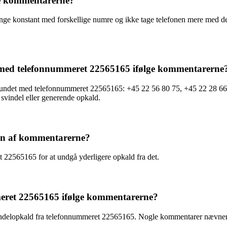
ge kommentarerne?
nge konstant med forskellige numre og ikke tage telefonen mere med 
t med telefonnummeret 22565165 ifølge kommentarerne
rbundet med telefonnummeret 22565165: +45 22 56 80 75, +45 22 28 66
 svindel eller generende opkald.
en af kommentarerne?
 22565165 for at undgå yderligere opkald fra det.
mmeret 22565165 ifølge kommentarerne?
indelopkald fra telefonnummeret 22565165. Nogle kommentarer nævner også