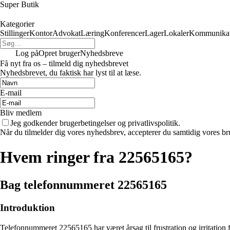
Super Butik
Kategorier
Stillinger
Kontor
Advokat
Læring
Konferencer
Lager
Lokaler
Kommunikat
Log på
Opret bruger
Nyhedsbreve
Få nyt fra os – tilmeld dig nyhedsbrevet
Nyhedsbrevet, du faktisk har lyst til at læse.
E-mail
Bliv medlem
Jeg godkender brugerbetingelser og privatlivspolitik.
Når du tilmelder dig vores nyhedsbrev, accepterer du samtidig vores bru
Hvem ringer fra 22565165?
Bag telefonnummeret 22565165
Introduktion
Telefonnummeret 22565165 har været årsag til frustration og irritation 