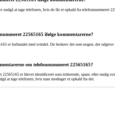
er undgå at tage telefonen, hvis de får et opkald fra telefonnummeret 2
onnummeret 22565165 ifølge kommentarerne?
5 er forbundet med svindel. De beskrev det som nogen, der udgiver sig 
mmentarerne om telefonnummeret 22565165?
2565165 er blevet identificeret som irriterende, spam. eller mulig svi
dgå at tage telefonen, hvis man modtager et opkald fra det.