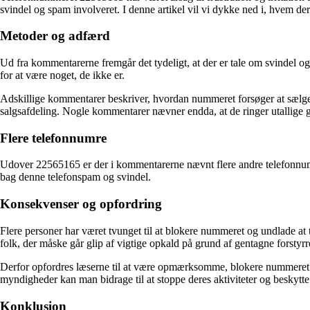
svindel og spam involveret. I denne artikel vil vi dykke ned i, hvem de
Metoder og adfærd
Ud fra kommentarerne fremgår det tydeligt, at der er tale om svindel 
for at være noget, de ikke er.
Adskillige kommentarer beskriver, hvordan nummeret forsøger at sælge el
salgsafdeling. Nogle kommentarer nævner endda, at de ringer utallige 
Flere telefonnumre
Udover 22565165 er der i kommentarerne nævnt flere andre telefonnu
bag denne telefonspam og svindel.
Konsekvenser og opfordring
Flere personer har været tvunget til at blokere nummeret og undlade at 
folk, der måske går glip af vigtige opkald på grund af gentagne forstyrre
Derfor opfordres læserne til at være opmærksomme, blokere nummeret og 
myndigheder kan man bidrage til at stoppe deres aktiviteter og beskytte 
Konklusion