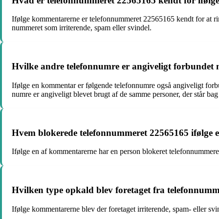
Hvad er telefonnummeret 22565165 kendt for iføl
Ifølge kommentarerne er telefonnummeret 22565165 kendt for at ri
nummeret som irriterende, spam eller svindel.
Hvilke andre telefonnumre er angiveligt forbunde
Ifølge en kommentar er følgende telefonnumre også angiveligt fo
numre er angiveligt blevet brugt af de samme personer, der står bag
Hvem blokerede telefonnummeret 22565165 ifølge 
Ifølge en af kommentarerne har en person blokeret telefonnummeret
Hvilken type opkald blev foretaget fra telefonnu
Ifølge kommentarerne blev der foretaget irriterende, spam- eller sv