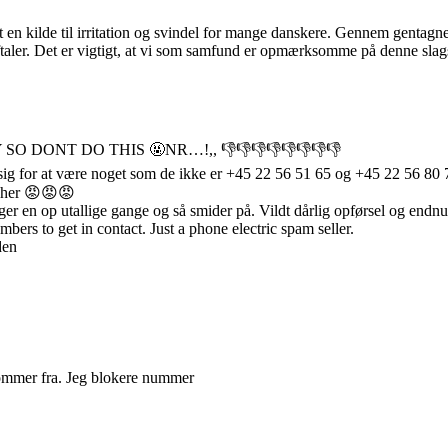
n kilde til irritation og svindel for mange danskere. Gennem gentagne
e aftaler. Det er vigtigt, at vi som samfund er opmærksomme på denne sla
RAZY SO DONT DO THIS 🤬NR…!,, 👎👎👎👎👎👎👎👎
r sig for at være noget som de ikke er +45 22 56 51 65 og +45 22 56 
t her 😡😡😡
nger en op utallige gange og så smider på. Vildt dårlig opførsel og end
bers to get in contact. Just a phone electric spam seller.
den
kommer fra. Jeg blokere nummer