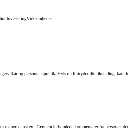
ion
Investering
Virksomheder
gervilkår og persondatapolitik. Hvis du fortryder din tilmelding, kan du
for mange danskere. Gennem indsamlede kommentarer fra personer, der er 