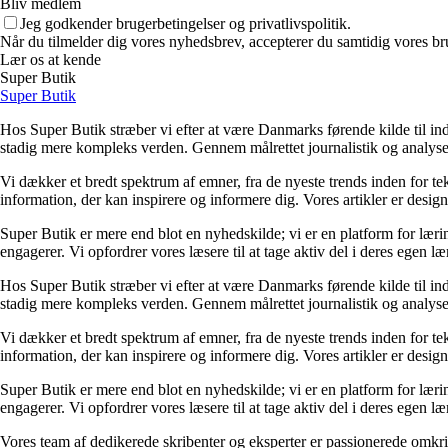
Bliv medlem
Jeg godkender brugerbetingelser og privatlivspolitik.
Når du tilmelder dig vores nyhedsbrev, accepterer du samtidig vores bru
Lær os at kende
Super Butik
Super Butik
Hos Super Butik stræber vi efter at være Danmarks førende kilde til ind
stadig mere kompleks verden. Gennem målrettet journalistik og analyser
Vi dækker et bredt spektrum af emner, fra de nyeste trends inden for tek
information, der kan inspirere og informere dig. Vores artikler er designet
Super Butik er mere end blot en nyhedskilde; vi er en platform for lærin
engagerer. Vi opfordrer vores læsere til at tage aktiv del i deres egen læ
Hos Super Butik stræber vi efter at være Danmarks førende kilde til ind
stadig mere kompleks verden. Gennem målrettet journalistik og analyser
Vi dækker et bredt spektrum af emner, fra de nyeste trends inden for tek
information, der kan inspirere og informere dig. Vores artikler er designet
Super Butik er mere end blot en nyhedskilde; vi er en platform for lærin
engagerer. Vi opfordrer vores læsere til at tage aktiv del i deres egen læ
Vores team af dedikerede skribenter og eksperter er passionerede omkrin