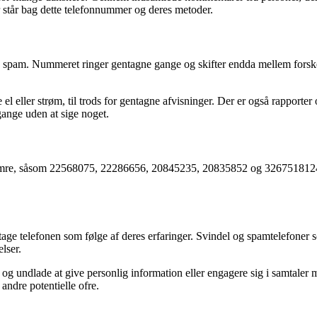
r står bag dette telefonnummer og deres metoder.
og spam. Nummeret ringer gentagne gange og skifter endda mellem forsk
 eller strøm, til trods for gentagne afvisninger. Der er også rapporter
gange uden at sige noget.
mre, såsom 22568075, 22286656, 20845235, 20835852 og 3267518124. D
tage telefonen som følge af deres erfaringer. Svindel og spamtelefoner 
lser.
undlade at give personlig information eller engagere sig i samtaler me
andre potentielle ofre.