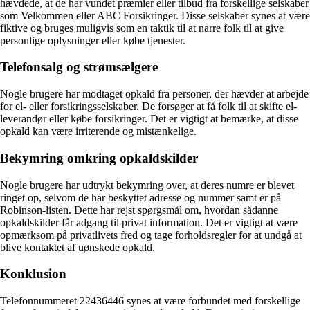
hævdede, at de har vundet præmier eller tilbud fra forskellige selskaber
som Velkommen eller ABC Forsikringer. Disse selskaber synes at være
fiktive og bruges muligvis som en taktik til at narre folk til at give
personlige oplysninger eller købe tjenester.
Telefonsalg og strømsælgere
Nogle brugere har modtaget opkald fra personer, der hævder at arbejde
for el- eller forsikringsselskaber. De forsøger at få folk til at skifte el-
leverandør eller købe forsikringer. Det er vigtigt at bemærke, at disse
opkald kan være irriterende og mistænkelige.
Bekymring omkring opkaldskilder
Nogle brugere har udtrykt bekymring over, at deres numre er blevet
ringet op, selvom de har beskyttet adresse og nummer samt er på
Robinson-listen. Dette har rejst spørgsmål om, hvordan sådanne
opkaldskilder får adgang til privat information. Det er vigtigt at være
opmærksom på privatlivets fred og tage forholdsregler for at undgå at
blive kontaktet af uønskede opkald.
Konklusion
Telefonnummeret 22436446 synes at være forbundet med forskellige