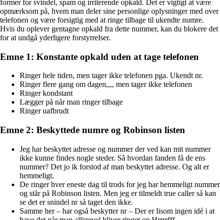
former for svindel, spam og irriterende opkald. Det er vigtigt at være
opmærksom på, hvem man deler sine personlige oplysninger med over
telefonen og være forsigtig med at ringe tilbage til ukendte numre.
Hvis du oplever gentagne opkald fra dette nummer, kan du blokere det
for at undgå yderligere forstyrrelser.
Emne 1: Konstante opkald uden at tage telefonen
Ringer hele tiden, men tager ikke telefonen pga. Ukendt nr.
Ringer flere gang om dagen,,,, men tager ikke telefonen
Ringer kondstant
Lægger på når man ringer tilbage
Ringer uafbrudt
Emne 2: Beskyttede numre og Robinson listen
Jeg har beskyttet adresse og nummer der ved kan mit nummer
ikke kunne findes nogle steder. Så hvordan fanden få de ens
nummer? Det jo ik forstod af man beskyttet adresse. Og alt er
hemmeligt.
De ringer hver eneste dag til trods for jeg har hemmeligt nummer
og står på Robinson listen. Men jeg er tilmeldt true caller så kan
se det er snindel nr så taget den ikke.
Samme her – har også beskytter nr – Der er lisom ingen idé i at
have det når man alligevel bliver ringet op Hrrrrfff