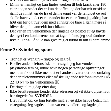
Mit nr er hemligt og kan findes værken tlf boh krack eller 180
eller nogen stedet det er kun det offenlige der har mit nr sidste
gang de ringet var de fra el denne gang var de fagbldet og jeg
skulle have vundet et eller andet fra et eller firma jeg aldrig har
hørt om før og truet dem med at ringet de bare 1 gang mere så
bliver det politi anmeldt for chikane
Det var en fra velkommen der ringede og postod at jeg havde
deltaget i en konkurrence om at tage til fanø, jeg skal fandme
ikke til Fanø. Så ville han give mig et tilbud til mit el derhjemme.
Emne 3: Svindel og spam
Tror det er Wangiri – ringop og læg på.
Et eller andet telefonselskab der sagde jeg har vundet en
playstation fem og skulle have nogen personlige oplysninger
men den fik det ikke men det er i andre advarer der ude omkring
det her telefonnummer eller måske lignende telefonnummer +45
22 43 64 46 fra Velkommen 👎🏻
De ringe til mig dag efter dag
Ikke betalt regning kender ikke adressen og vil ikke oplyse hvor
har ringede fra. SVINDEL
Blev ringet op, og han fortalte mig, at jeg ikke havde betalt min
el-regning. Jeg sagde, at han var en svindler – og lagde på